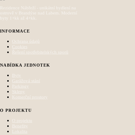
Rezidence Nábřeží - unikátní bydlení na
ostrově v Brandýse nad Labem. Moderní
byty 1+kk až 4+kk.
INFORMACE
Ochrana údajů
Cookies
Řešení spotřebitelských sporů
NABÍDKA JEDNOTEK
Byty
Garážová stání
Parkingy
Sklepy
Komerční prostory
O PROJEKTU
O projektu
Benefity
Lokalita