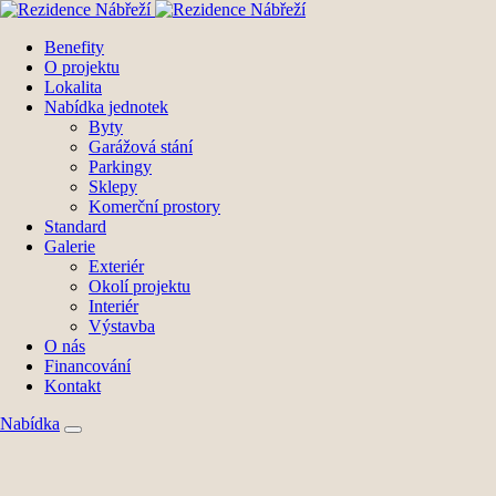
Benefity
O projektu
Lokalita
Nabídka jednotek
Byty
Garážová stání
Parkingy
Sklepy
Komerční prostory
Standard
Galerie
Exteriér
Okolí projektu
Interiér
Výstavba
O nás
Financování
Kontakt
Nabídka