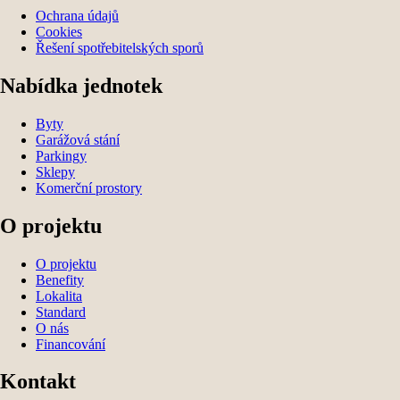
Ochrana údajů
Cookies
Řešení spotřebitelských sporů
Nabídka jednotek
Byty
Garážová stání
Parkingy
Sklepy
Komerční prostory
O projektu
O projektu
Benefity
Lokalita
Standard
O nás
Financování
Kontakt