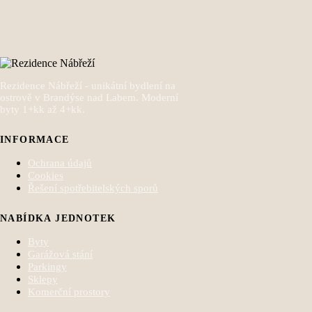
Rezidence Nábřeží - unikátní bydlení na
ostrově v Brandýse nad Labem. Moderní
byty 1+kk až 4+kk.
INFORMACE
Ochrana údajů
Cookies
Řešení spotřebitelských sporů
NABÍDKA JEDNOTEK
Byty
Garážová stání
Parkingy
Sklepy
Komerční prostory