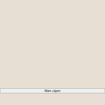
Vstup
4,23 m²
1
Mám zájem
Koupelna, WC
4,17 m²
2
Obytný prostor + KK
20,70 m²
3
Užitná plocha
29,10 m²