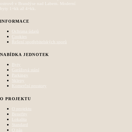
ostrově v Brandýse nad Labem. Moderní
byty 1+kk až 4+kk.
INFORMACE
Ochrana údajů
Cookies
Řešení spotřebitelských sporů
NABÍDKA JEDNOTEK
Byty
Garážová stání
Parkingy
Sklepy
Komerční prostory
O PROJEKTU
O projektu
Benefity
Lokalita
Standard
O nás