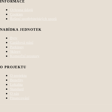
INFORMACE
Ochrana údajů
Cookies
Řešení spotřebitelských sporů
NABÍDKA JEDNOTEK
Byty
Garážová stání
Parkingy
Sklepy
Komerční prostory
O PROJEKTU
O projektu
Benefity
Lokalita
Standard
O nás
Financování
© 2026 Rezidence Nábřeží. Všechna práva vyhrazena.