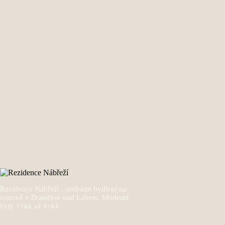
Rezidence Nábřeží - unikátní bydlení na
ostrově v Brandýse nad Labem. Moderní
byty 1+kk až 4+kk.