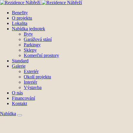
Benefity
O projektu
Lokalita
Nabídka jednotek
Byty
Garážová stání
Parkingy
Sklepy
Komerční prostory
Standard
Galerie
Exteriér
Okolí projektu
Interiér
Výstavba
O nás
Financování
Kontakt
Nabídka