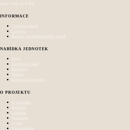
byty 1+kk až 4+kk.
INFORMACE
Ochrana údajů
Cookies
Řešení spotřebitelských sporů
NABÍDKA JEDNOTEK
Byty
Garážová stání
Parkingy
Sklepy
Komerční prostory
O PROJEKTU
O projektu
Benefity
Lokalita
Standard
O nás
Financování