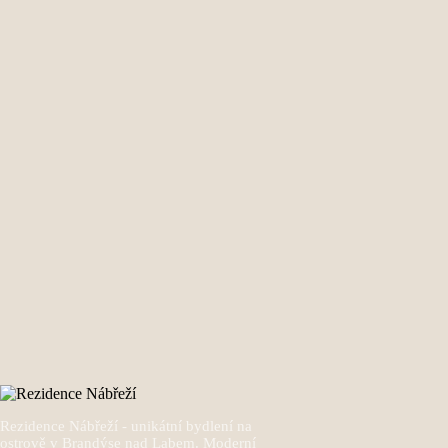
Rezidence Nábřeží - unikátní bydlení na
ostrově v Brandýse nad Labem. Moderní