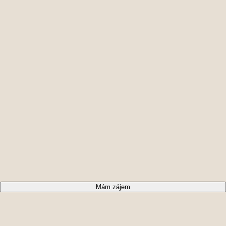
Mám zájem
Vstup
4,36 m²
1
Koupelna + WC
4,63 m²
2
Obytný prostor + KK
22,53 m²
3
Užitná plocha
31,52 m²